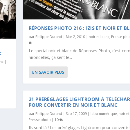
RÉPONSES PHOTO 216 : IZIS ET NOIR ET B
par
Philippe Durand
|
Mar 2, 2010
|
noir et blanc
,
Presse pho
Le spécial noir et blanc de Réponses Photo, c’est co
R
hirondelles, ça sent le...
anc
|
EN SAVOIR PLUS
21 PRÉRÉGLAGES LIGHTROOM À TÉLÉCHA
POUR CONVERTIR EN NOIR ET BLANC
par
Philippe Durand
|
Sep 17, 2009
|
labo numérique
,
noir et
Presse photo
|
10
Ils sont là ! Les préréglages Lightroom pour convertir