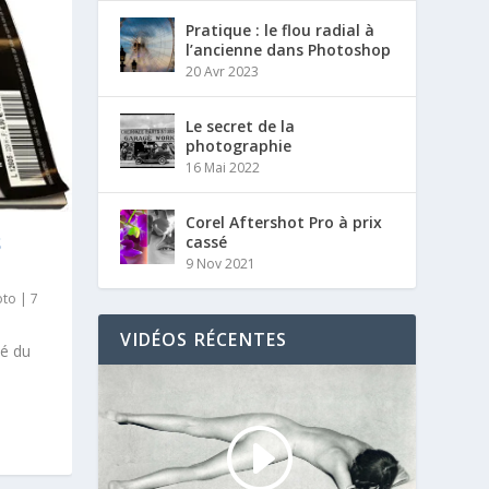
Pratique : le flou radial à
l’ancienne dans Photoshop
20 Avr 2023
Le secret de la
photographie
16 Mai 2022
Corel Aftershot Pro à prix
cassé
S
9 Nov 2021
oto
|
7
VIDÉOS RÉCENTES
lé du