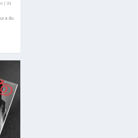
to
|
33
ui a du