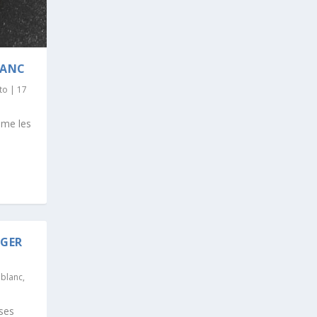
LANC
to
|
17
mme les
RGER
 blanc
,
 ses