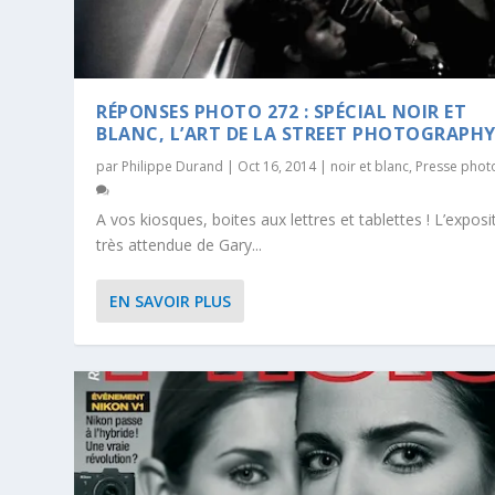
RÉPONSES PHOTO 272 : SPÉCIAL NOIR ET
BLANC, L’ART DE LA STREET PHOTOGRAPH
par
Philippe Durand
|
Oct 16, 2014
|
noir et blanc
,
Presse phot
A vos kiosques, boites aux lettres et tablettes ! L’exposi
très attendue de Gary...
EN SAVOIR PLUS