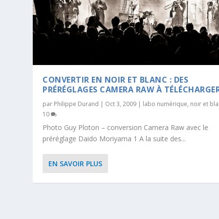
CONVERTIR EN NOIR ET BLANC : DES
PRÉRÉGLAGES CAMERA RAW À TÉLÉCHARGE
par
Philippe Durand
|
Oct 3, 2009
|
labo numérique
,
noir et bl
10
Photo Guy Ploton – conversion Camera Raw avec le
préréglage Daido Moriyama 1 A la suite des...
EN SAVOIR PLUS