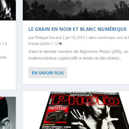
LE GRAIN EN NOIR ET BLANC NUMÉRIQUE
Y
par
Philippe Durand
|
Jan 10, 2013
|
labo numérique
,
noir et
o
|
2
Presse photo
|
13
Dans le dernier numéro de Réponses Photo (250), un
tion
malencontreux copié/collé a rendu un des textes...
EN SAVOIR PLUS