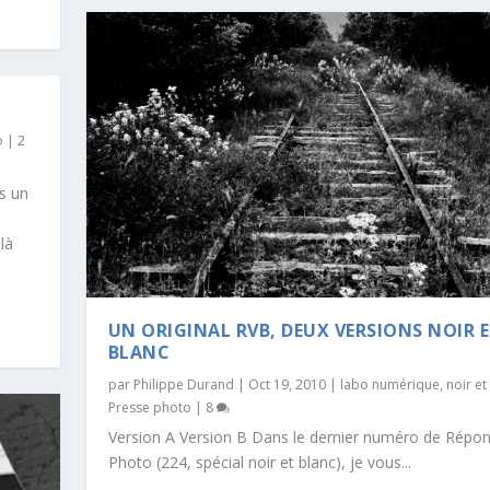
o
|
2
s un
là
UN ORIGINAL RVB, DEUX VERSIONS NOIR 
BLANC
par
Philippe Durand
|
Oct 19, 2010
|
labo numérique
,
noir et
Presse photo
|
8
Version A Version B Dans le dernier numéro de Répo
Photo (224, spécial noir et blanc), je vous...