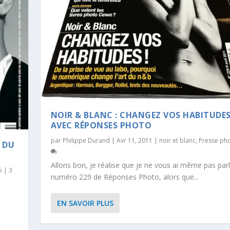
NOIR & BLANC : CHANGEZ VOS HABITUDE
AVEC RÉPONSES PHOTO
par
Philippe Durand
|
Avr 11, 2011
|
noir et blanc
,
Presse ph
 DU
Allons bon, je réalise que je ne vous ai même pas par
o
|
3
numéro 229 de Réponses Photo, alors que...
EN SAVOIR PLUS