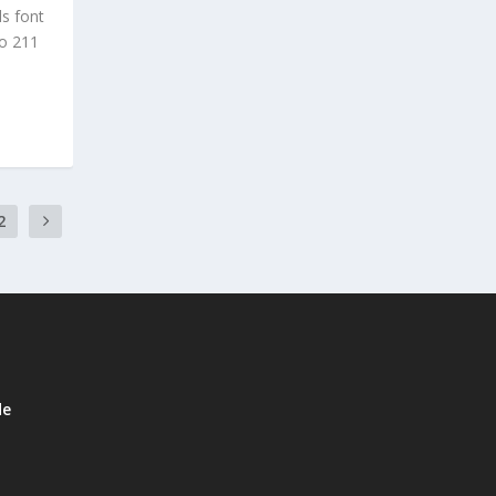
ls font
ro 211
2