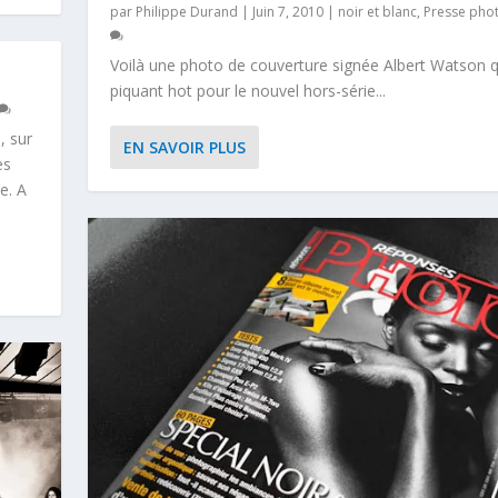
par
Philippe Durand
|
Juin 7, 2010
|
noir et blanc
,
Presse pho
Voilà une photo de couverture signée Albert Watson q
piquant hot pour le nouvel hors-série...
, sur
EN SAVOIR PLUS
es
e. A