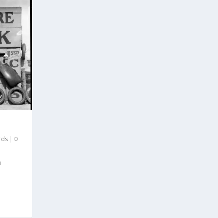
rds
|
0
a