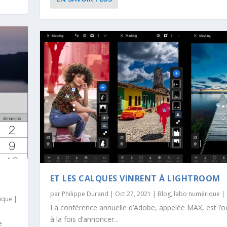
ET LES CALQUES VINRENT À LIGHTROOM
par
Philippe Durand
|
Oct 27, 2021
|
Blog
,
labo numérique
|
tique
|
La conférence annuelle d’Adobe, appelée MAX, est l’o
à la fois d’annoncer...
e