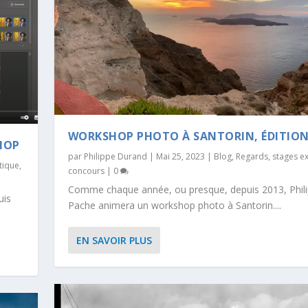
WORKSHOP PHOTO À SANTORIN, ÉDITION
HOP
par
Philippe Durand
|
Mai 25, 2023
|
Blog
,
Regards
,
stages e
tique
,
concours
|
0
Comme chaque année, ou presque, depuis 2013, Phil
uis
Pache animera un workshop photo à Santorin....
EN SAVOIR PLUS