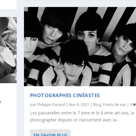
PHOTOGRAPHES CINÉASTES
par
Philippe Durand
|
Nov 8, 2021
|
Blog
,
Points de vue
|
0
Les passerelles entre le 7 ème et le 8 ème art (oui, la
photographie dispute ce classement avec la...
EN SAVOIR PLUS