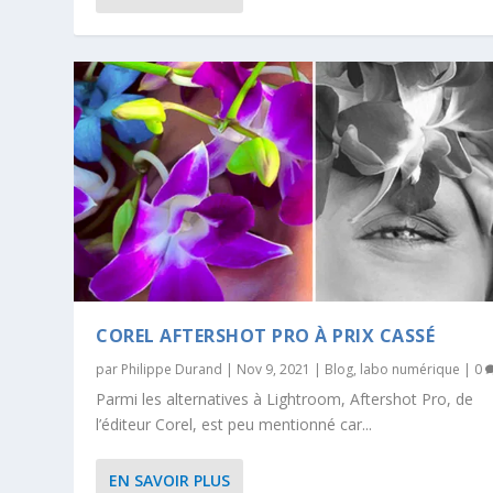
COREL AFTERSHOT PRO À PRIX CASSÉ
par
Philippe Durand
|
Nov 9, 2021
|
Blog
,
labo numérique
|
0
Parmi les alternatives à Lightroom, Aftershot Pro, de
l’éditeur Corel, est peu mentionné car...
EN SAVOIR PLUS