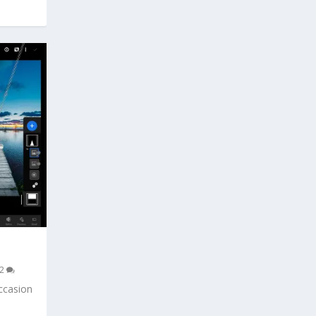
2
ccasion