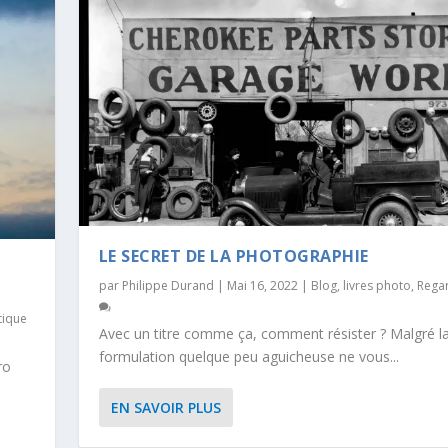
LE SECRET DE LA PHOTOGRAPHIE
par
Philippe Durand
|
Mai 16, 2022
|
Blog
,
livres photo
,
Rega
tique
Avec un titre comme ça, comment résister ? Malgré l
formulation quelque peu aguicheuse ne vous...
ro
EN SAVOIR PLUS