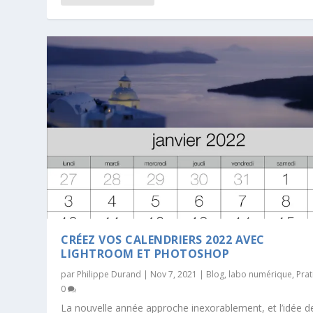
CRÉEZ VOS CALENDRIERS 2022 AVEC
LIGHTROOM ET PHOTOSHOP
par
Philippe Durand
|
Nov 7, 2021
|
Blog
,
labo numérique
,
Pra
0
La nouvelle année approche inexorablement, et l’idée d