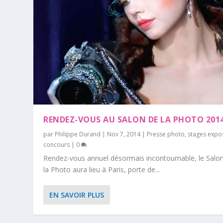
RENDEZ-VOUS AU SALON DE LA PHOTO 201
par
Philippe Durand
|
Nov 7, 2014
|
Presse photo
,
stages expo
concours
|
0
Rendez-vous annuel désormais incontournable, le Salo
la Photo aura lieu à Paris, porte de...
EN SAVOIR PLUS