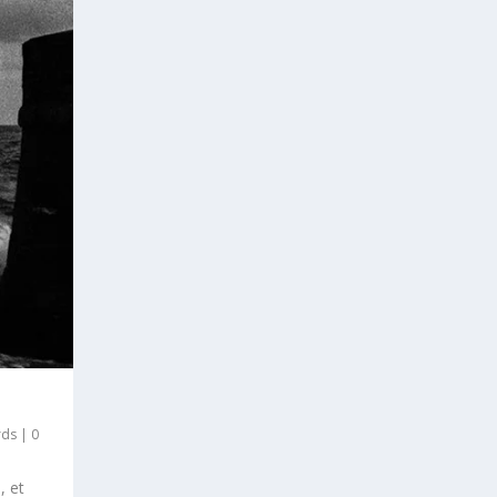
rds
|
0
, et