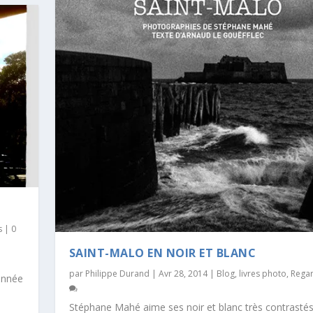
s
|
0
SAINT-MALO EN NOIR ET BLANC
a
par
Philippe Durand
|
Avr 28, 2014
|
Blog
,
livres photo
,
Rega
 année
Stéphane Mahé aime ses noir et blanc très contrastés