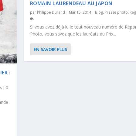
ROMAIN LAURENDEAU AU JAPON
par
Philippe Durand
|
Mar 15, 2014
|
Blog
,
Presse photo
,
Reg
Si vous avez déjà lu le tout nouveau numéro de Répo
Photo, vous savez que les lauréats du Prix...
EN SAVOIR PLUS
ER :
s
|
0
rande