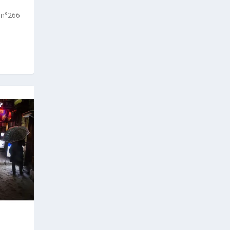
 n°266