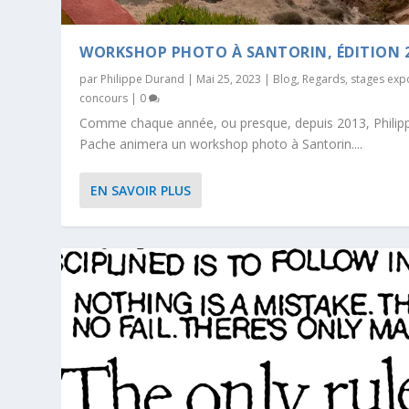
WORKSHOP PHOTO À SANTORIN, ÉDITION 
par
Philippe Durand
|
Mai 25, 2023
|
Blog
,
Regards
,
stages exp
concours
|
0
Comme chaque année, ou presque, depuis 2013, Philip
Pache animera un workshop photo à Santorin....
EN SAVOIR PLUS