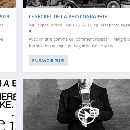
2023
LE SECRET DE LA PHOTOGRAPHIE
os
par
Philippe Durand
|
Mai 16, 2022
|
Blog
,
livres photo
,
Rega
pe
Avec un titre comme ça, comment résister ? Malgré l
formulation quelque peu aguicheuse ne vous...
EN SAVOIR PLUS