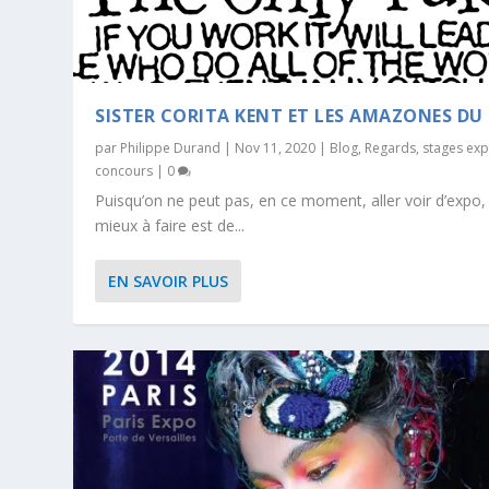
SISTER CORITA KENT ET LES AMAZONES DU
par
Philippe Durand
|
Nov 11, 2020
|
Blog
,
Regards
,
stages ex
concours
|
0
Puisqu’on ne peut pas, en ce moment, aller voir d’expo, 
mieux à faire est de...
EN SAVOIR PLUS