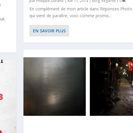
par
Philippe Durand
|
Avr 11, 2014
|
Blog
,
Regards
|
0
s
En complément de mon article dans Réponses Photo
qui vient de paraître, voici comme promis...
at.
EN SAVOIR PLUS