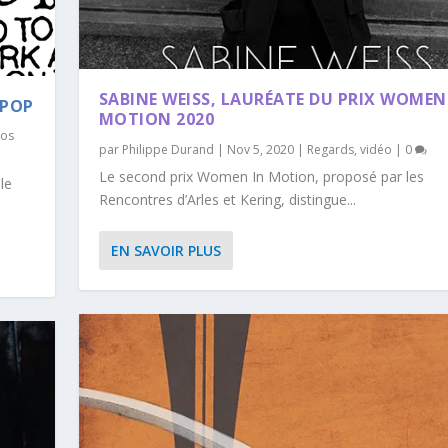
SABINE WEISS, LAURÉATE DU PRIX WOMEN
 POP
MOTION 2020
pos
par
Philippe Durand
|
Nov 5, 2020
|
Regards
,
vidéo
|
0
Le second prix Women In Motion, proposé par les
le
Rencontres d’Arles et Kering, distingue...
EN SAVOIR PLUS