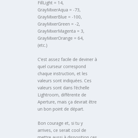
FillLight = 14,
GrayMixerAqua = -73,
GrayMixerBlue = -100,
GrayMixerGreen = -2,
GrayMixerMagenta = 3,
GrayMixerOrange = 64,
(etc.)
C’est assez facile de deviner à
quel curseur correspond
chaque instruction, et les
valeurs sont indiquées. Ces
valeurs sont dans l’échelle
Lightroom, différente de
Aperture, mais ça devrait être
un bon point de départ.
Bon courage et, si tu y
arrives, ce serait cool de
mettre aussi à disposition ces