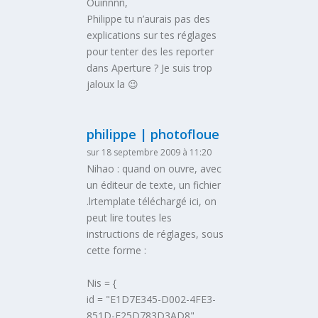
Ouinnnn,
Philippe tu n’aurais pas des
explications sur tes réglages
pour tenter des les reporter
dans Aperture ? Je suis trop
jaloux la 😉
philippe | photofloue
sur 18 septembre 2009 à 11:20
Nihao : quand on ouvre, avec
un éditeur de texte, un fichier
.lrtemplate téléchargé ici, on
peut lire toutes les
instructions de réglages, sous
cette forme :
Nis = {
id = "E1D7E345-D002-4FE3-
851D-E25D783D3AD8",