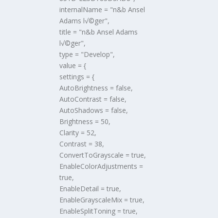
internalName = "n&b Ansel
Adams l√©ger",
title = "n&b Ansel Adams
l√©ger",
type = "Develop",
value = {
settings = {
AutoBrightness = false,
AutoContrast = false,
AutoShadows = false,
Brightness = 50,
Clarity = 52,
Contrast = 38,
ConvertToGrayscale = true,
EnableColorAdjustments =
true,
EnableDetail = true,
EnableGrayscaleMix = true,
EnableSplitToning = true,