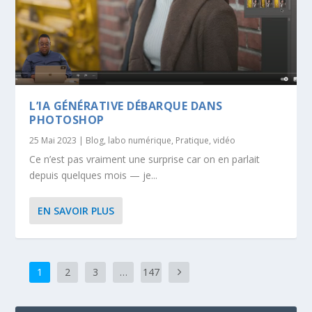
L’IA GÉNÉRATIVE DÉBARQUE DANS
PHOTOSHOP
25 Mai 2023
|
Blog
,
labo numérique
,
Pratique
,
vidéo
Ce n’est pas vraiment une surprise car on en parlait
depuis quelques mois — je...
EN SAVOIR PLUS
1
2
3
…
147