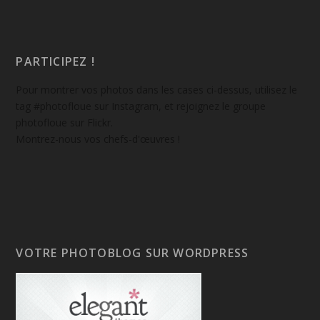
PARTICIPEZ !
Pour montrer vos photos dans les cases ci-dessus, utilisez le
tag #photofloue sur Instagram, et rejoignez le groupe
photofloue sur Flickr.
Montrez-nous vos chefs-d'œuvres !
VOTRE PHOTOBLOG SUR WORDPRESS