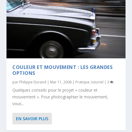
COULEUR ET MOUVEMENT : LES GRANDES
OPTIONS
par
Philippe Durand
|
Mar 11, 2008
|
Pratique
,
tutoriel
|
3
Quelques conseils pour le projet « couleur et
mouvement ». Pour photographier le mouvement,
vous...
EN SAVOIR PLUS