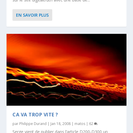
EN SAVOIR PLUS
CA VA TROP VITE ?
par
Philippe Durand
|
Jan 18, 2008
|
matos
|
62
Serge vient de publier dans l’article D200-D300 un