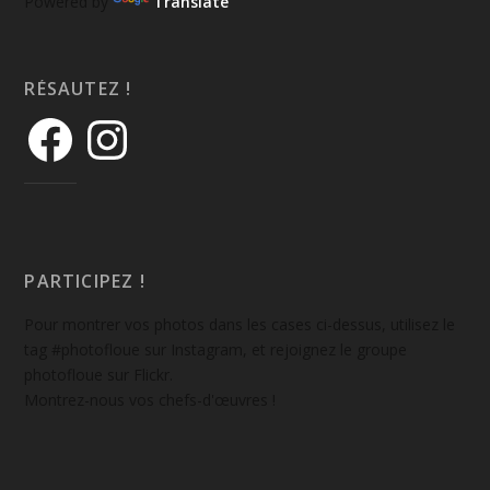
Powered by
Translate
RÉSAUTEZ !
PARTICIPEZ !
Pour montrer vos photos dans les cases ci-dessus, utilisez le
tag #photofloue sur Instagram, et rejoignez le groupe
photofloue sur Flickr.
Montrez-nous vos chefs-d'œuvres !