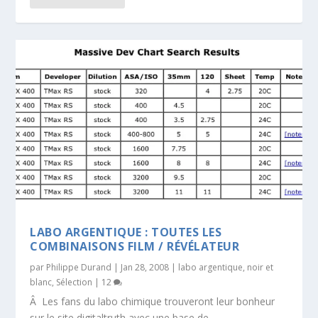
LABO ARGENTIQUE : TOUTES LES
COMBINAISONS FILM / RÉVÉLATEUR
par
Philippe Durand
|
Jan 28, 2008
|
labo argentique
,
noir et
blanc
,
Sélection
|
12
Â Les fans du labo chimique trouveront leur bonheur
sur le site digitaltruth avec une base de...