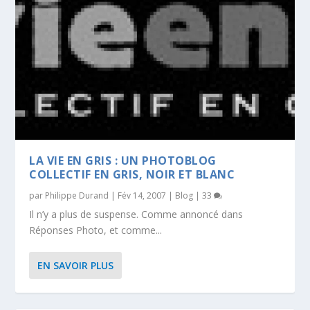
LA VIE EN GRIS : UN PHOTOBLOG
COLLECTIF EN GRIS, NOIR ET BLANC
par
Philippe Durand
|
Fév 14, 2007
|
Blog
|
33
Il n’y a plus de suspense. Comme annoncé dans
Réponses Photo, et comme...
EN SAVOIR PLUS