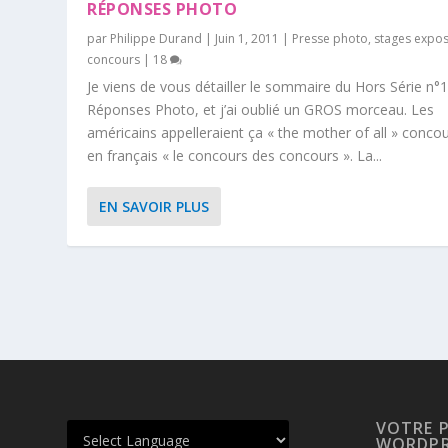
RÉPONSES PHOTO
par
Philippe Durand
|
Juin 1, 2011
|
Presse photo
,
stages expo
concours
|
18
Je viens de vous détailler le sommaire du Hors Série n°
Réponses Photo, et j’ai oublié un GROS morceau. Les
américains appelleraient ça « the mother of all » concou
en français « le concours des concours ». La...
EN SAVOIR PLUS
VOTRE 
WORDPR