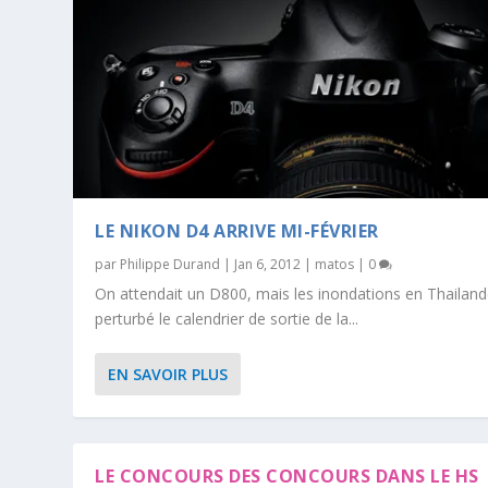
LE NIKON D4 ARRIVE MI-FÉVRIER
par
Philippe Durand
|
Jan 6, 2012
|
matos
|
0
On attendait un D800, mais les inondations en Thailand
perturbé le calendrier de sortie de la...
EN SAVOIR PLUS
LE CONCOURS DES CONCOURS DANS LE HS