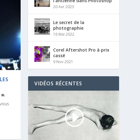
l’ancienne dans Photoshop
20 Avr 2023
Le secret de la
photographie
16 Mai 2022
Corel Aftershot Pro à prix
cassé
9 Nov 2021
 LES
VIDÉOS RÉCENTES
7
 vous