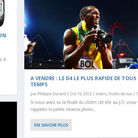
KON
s 4
A VENDRE : LE D4 LE PLUS RAPIDE DE TOUS
TEMPS
par
Philippe Durand
|
Oct 10, 2012
|
matos
,
Points de vue
|
Si vous avez vu la finale du 200m cet été au J.O. vous
rappelez la petite séance photo...
EN SAVOIR PLUS