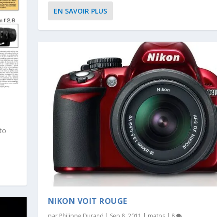
EN SAVOIR PLUS
to
NIKON VOIT ROUGE
par
Philippe Durand
|
Sep 8, 2011
|
matos
|
8