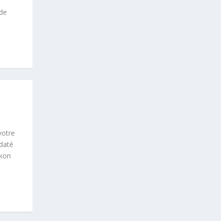
 de
votre
daté
ikon