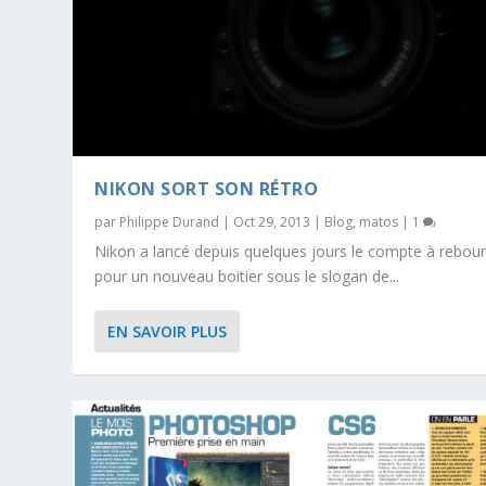
NIKON SORT SON RÉTRO
par
Philippe Durand
|
Oct 29, 2013
|
Blog
,
matos
|
1
Nikon a lancé depuis quelques jours le compte à rebou
pour un nouveau boitier sous le slogan de...
EN SAVOIR PLUS