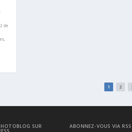
s
12 de
rs,
1
2
PHOTOBLOG SUR
ABONNEZ-VOUS VIA RSS
ESS