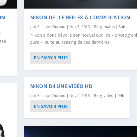
ON
NIKON DF : LE REFLEX À COMPLICATION
par
Philippe Durand
|
Nov 5, 2013
|
Blog
,
matos
|
8
Nikon a donc dévoilé son nouvel outil de « photograp
issé
pure », suite au teasing de ces dernières...
EN SAVOIR PLUS
NIKON D4 UNE VIDÉO HD
par
Philippe Durand
|
Nov 2, 2013
|
Blog
,
vidéo
|
0
EN SAVOIR PLUS