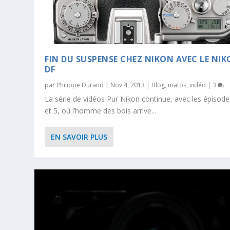
FIN DU SUSPENSE CHEZ NIKON AVEC LE NI
DF
par
Philippe Durand
|
Nov 4, 2013
|
Blog
,
matos
,
vidéo
|
3
La série de vidéos Pur Nikon continue, avec les épisode
et 5, où l’homme des bois arrive...
EN SAVOIR PLUS