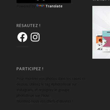
Powered by
Translate
RÉSAUTEZ !
PARTICIPEZ !
Pour montrer vos photos dans les cases ci-
dessus, utilisez le tag #photofloue sur
Instagram, et rejoignez le groupe
photofloue sur Flickr.
Montrez-nous vos chefs-d'œuvres !