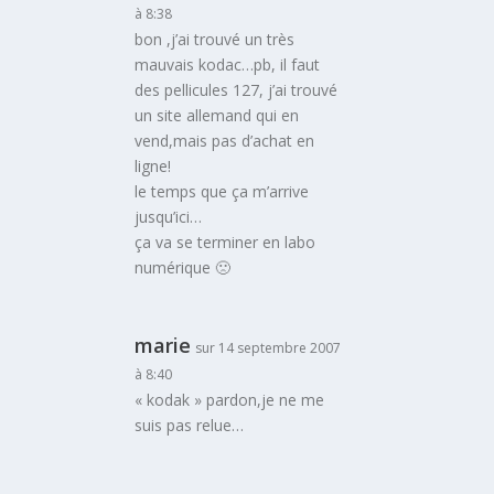
à 8:38
bon ,j’ai trouvé un très
mauvais kodac…pb, il faut
des pellicules 127, j’ai trouvé
un site allemand qui en
vend,mais pas d’achat en
ligne!
le temps que ça m’arrive
jusqu’ici…
ça va se terminer en labo
numérique 🙁
marie
sur 14 septembre 2007
à 8:40
« kodak » pardon,je ne me
suis pas relue…