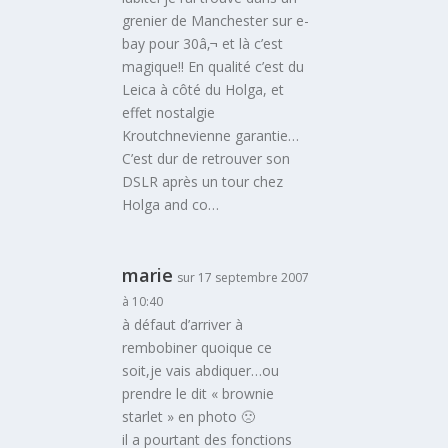
grenier de Manchester sur e-
bay pour 30â‚¬ et là c’est
magique!! En qualité c’est du
Leica à côté du Holga, et
effet nostalgie
Kroutchnevienne garantie…
C’est dur de retrouver son
DSLR après un tour chez
Holga and co…
marie
sur 17 septembre 2007
à 10:40
à défaut d’arriver à
rembobiner quoique ce
soit,je vais abdiquer…ou
prendre le dit « brownie
starlet » en photo 🙁
il a pourtant des fonctions