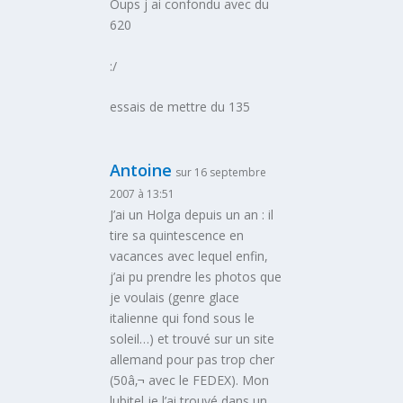
Oups j ai confondu avec du
620
:/
essais de mettre du 135
Antoine
sur 16 septembre
2007 à 13:51
J’ai un Holga depuis un an : il
tire sa quintescence en
vacances avec lequel enfin,
j’ai pu prendre les photos que
je voulais (genre glace
italienne qui fond sous le
soleil…) et trouvé sur un site
allemand pour pas trop cher
(50â‚¬ avec le FEDEX). Mon
lubitel je l’ai trouvé dans un