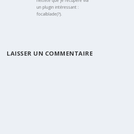
netteté que je récupère via
un plugin intéressant :
focalblade(?).
LAISSER UN COMMENTAIRE