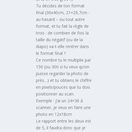
Tu décides de ton format
final (30x40cm, 21×29,7cm -
au hasard – ou tout autre
format, et tu fait la règle de
trois : de combien de fois la
taille du négatif (ou de la
diapo) va-t-elle rentrer dans
le format final ?
Ce nombre tu le multiplie par
150 (ou 300 si tu veux qu’on
puisse regarder la photo de
près…) et tu obtiens le chiffre
en pixels/pouces que tu dois
positionner au scan.
Exemple : j’ai un 24×36 à
scanner, je veux en faire une
photo en 12x18cm
Le rapport entre les deux est
de 5, il faudra donc que je