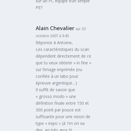
sur un PC équipé d’un simple
PE?
Alain Chevalier
sur 20
octobre 2007 à 9:45
Réponse à Antoine,
Les caractéristiques du scan
dépendent directement de ce
que tu veux obtenir « in fine »
sur l’image imprimée (ou
confiée à un labo pour
épreuve argentique…)
Il suffit de savoir que
« grosso modo » une
définition finale entre 150 et
300 point par pouce est
suffisante pour une vision de
type « expo » (à 1m on va
dire, en très gros !!)