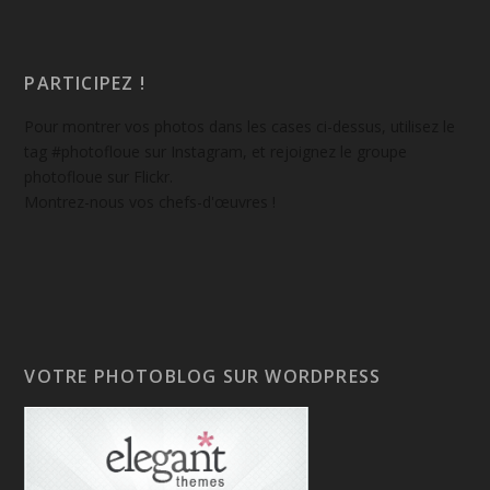
PARTICIPEZ !
Pour montrer vos photos dans les cases ci-dessus, utilisez le
tag #photofloue sur Instagram, et rejoignez le groupe
photofloue sur Flickr.
Montrez-nous vos chefs-d'œuvres !
VOTRE PHOTOBLOG SUR WORDPRESS