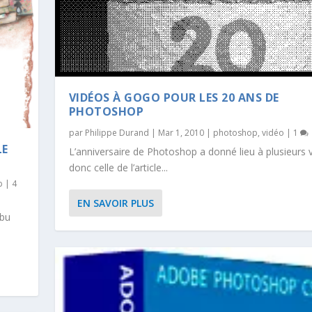
VIDÉOS À GOGO POUR LES 20 ANS DE
PHOTOSHOP
par
Philippe Durand
|
Mar 1, 2010
|
photoshop
,
vidéo
|
1
LE
L’anniversaire de Photoshop a donné lieu à plusieurs 
donc celle de l’article...
p
|
4
EN SAVOIR PLUS
ibu