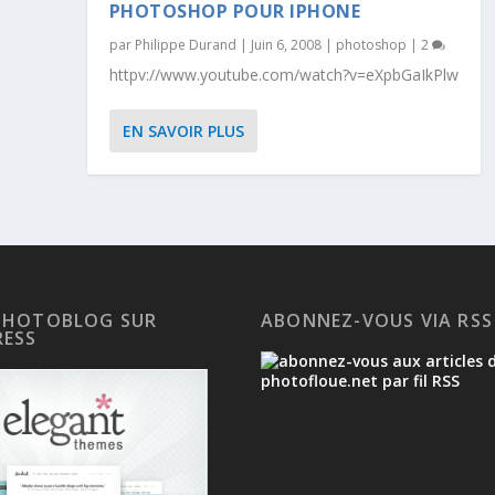
PHOTOSHOP POUR IPHONE
par
Philippe Durand
|
Juin 6, 2008
|
photoshop
|
2
httpv://www.youtube.com/watch?v=eXpbGaIkPlw
EN SAVOIR PLUS
PHOTOBLOG SUR
ABONNEZ-VOUS VIA RSS
ESS