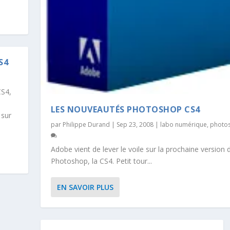
S4
CS4,
LES NOUVEAUTÉS PHOTOSHOP CS4
 sur
par
Philippe Durand
|
Sep 23, 2008
|
labo numérique
,
photo
Adobe vient de lever le voile sur la prochaine version 
Photoshop, la CS4. Petit tour...
EN SAVOIR PLUS