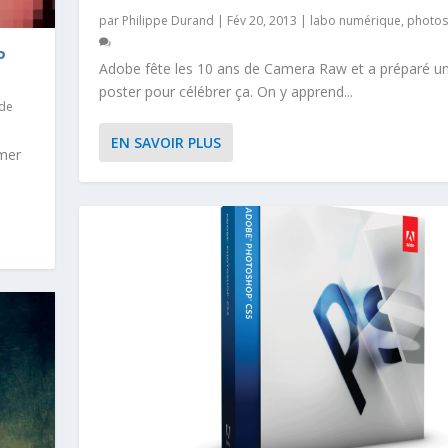
par
Philippe Durand
|
Fév 20, 2013
|
labo numérique
,
photo
P
Adobe fête les 10 ans de Camera Raw et a préparé un
poster pour célébrer ça. On y apprend...
 de
EN SAVOIR PLUS
rmer