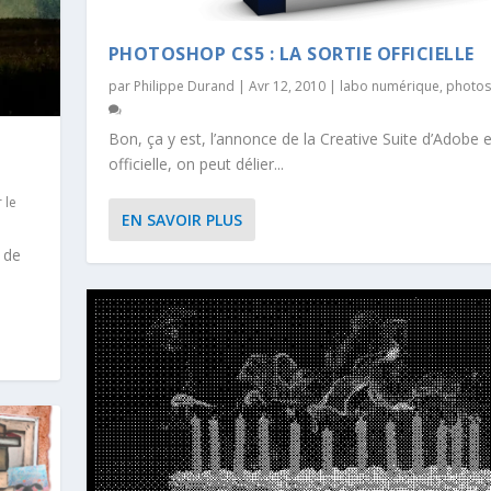
PHOTOSHOP CS5 : LA SORTIE OFFICIELLE
par
Philippe Durand
|
Avr 12, 2010
|
labo numérique
,
photo
Bon, ça y est, l’annonce de la Creative Suite d’Adobe 
officielle, on peut délier...
 le
EN SAVOIR PLUS
7 de