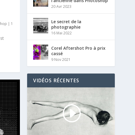
l’ancienne dans Photoshop
20 Avr 2023
Le secret de la
shop
|
1
photographie
16 Mai 2022
est
Corel Aftershot Pro à prix
cassé
9 Nov 2021
VIDÉOS RÉCENTES