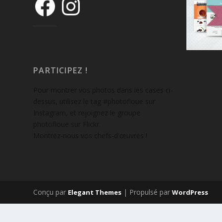
PARTICIPEZ !
Pour montrer vos photos dans les cases ci-
dessus, utilisez le tag #photofloue sur
Instagram, et rejoignez le groupe
photofloue sur Flickr.
Montrez-nous vos chefs-d'œuvres !
Conçu par
| Propulsé par
Elegant Themes
WordPress