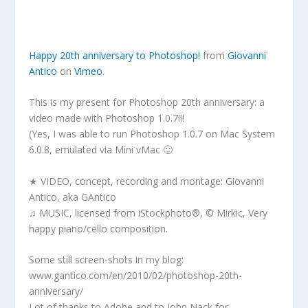
Happy 20th anniversary to Photoshop!
from
Giovanni
Antico
on
Vimeo
.
This is my present for Photoshop 20th anniversary: a
video made with Photoshop 1.0.7!!!
(Yes, I was able to run Photoshop 1.0.7 on Mac System
6.0.8, emulated via Mini vMac 🙂
★ VIDEO, concept, recording and montage: Giovanni
Antico, aka GAntico
♫ MUSIC, licensed from iStockphoto®, © Mirkic, Very
happy piano/cello composition.
Some still screen-shots in my blog:
www.gantico.com/en/2010/02/photoshop-20th-
anniversary/
Lot of thanks to Adobe and to John Nack for