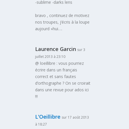
-sublime -darks lens
bravo , continuez de motivez
nos troupes, j’écris à la loupe
aujourd »hui….
Laurence Garcin
sur 3
juillet 2013 à 23:10
@ loeillibre : vous pourriez
écrire dans un français
correct et sans fautes
d’orthographe ? On se croirait
dans une revue pour ados ici
!!!
L'Oeillibre
sur 17 août 2013
à 18:27