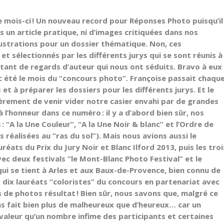
ce mois-ci ! Un nouveau record pour
Réponses Photo
puisqu’il
s un article pratique, ni d’images critiquées dans nos
lustrations pour un dossier thématique. Non, ces
 sélectionnés par les différents jurys qui se sont réunis à
utant de regards d’auteur qui nous ont séduits. Bravo à eux
nc été le mois du “concours photo”. Françoise passait chaqu
 et à préparer les dossiers pour les différents jurys. Et le
èrement de venir vider notre casier envahi par de grandes
 l’honneur dans ce numéro : il y a d’abord bien sûr, nos
 “A la Une Couleur”, “A la Une Noir & blanc” et l’Ordre de
 réalisées au “ras du sol”). Mais nous avions aussi le
réats du Prix du Jury Noir et Blanc Ilford 2013, puis les troi
c deux festivals “le Mont-Blanc Photo Festival” et le
qui se tient à Arles et aux Baux-de-Provence, bien connu de
es dix lauréats “coloristes” du concours en partenariat avec
 de photos résultat ! Bien sûr, nous savons que, malgré ce
 fait bien plus de malheureux que d’heureux… car un
 valeur qu’un nombre infime des participants et certaines