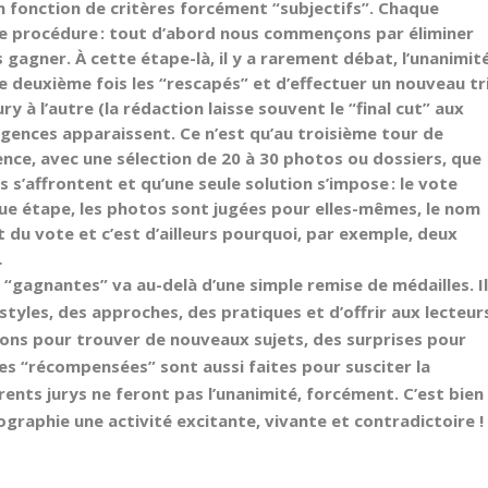
 en fonction de critères forcément “subjectifs”. Chaque
me procédure : tout d’abord nous commençons par éliminer
gagner. À cette étape-là, il y a rarement débat, l’unanimit
ne deuxième fois les “rescapés” et d’effectuer un nouveau tri
ry à l’autre (la rédaction laisse souvent le “final cut” aux
rgences apparaissent. Ce n’est qu’au troisième tour de
sence, avec une sélection de 20 à 30 photos ou dossiers, que
 s’affrontent et qu’une seule solution s’impose : le vote
que étape, les photos sont jugées pour elles-mêmes, le nom
du vote et c’est d’ailleurs pourquoi, par exemple, deux
…
 “gagnantes” va au-delà d’une simple remise de médailles. I
styles, des approches, des pratiques et d’offrir aux lecteur
ions pour trouver de nouveaux sujets, des surprises pour
s “récompensées” sont aussi faites pour susciter la
érents jurys ne feront pas l’unanimité, forcément. C’est bien
tographie une activité excitante, vivante et contradictoire !