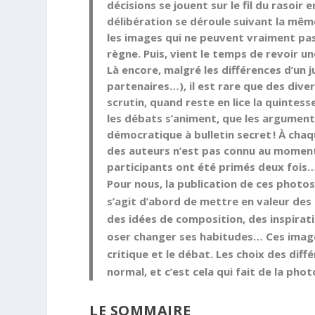
décisions se jouent sur le fil du rasoir
délibération se déroule suivant la mê
les images qui ne peuvent vraiment pas 
règne. Puis, vient le temps de revoir u
Là encore, malgré les différences d’un ju
partenaires…), il est rare que des dive
scrutin, quand reste en lice la quintes
les débats s’animent, que les arguments
démocratique à bulletin secret ! À cha
des auteurs n’est pas connu au moment 
participants ont été primés deux fois
Pour nous, la publication de ces photos
s’agit d’abord de mettre en valeur des 
des idées de composition, des inspirat
oser changer ses habitudes… Ces image
critique et le débat. Les choix des diff
normal, et c’est cela qui fait de la pho
LE SOMMAIRE