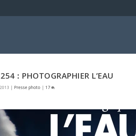
254 : PHOTOGRAPHIER L’EAU
 2013
|
Presse photo
|
17