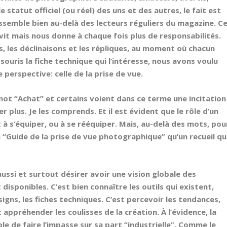
statut officiel (ou réel) des uns et des autres, le fait est
assemble bien au-delà des lecteurs réguliers du magazine. C
vit mais nous donne à chaque fois plus de responsabilités.
, les déclinaisons et les répliques, au moment où chacun
souris la fiche technique qui l’intéresse, nous avons voulu
perspective: celle de la prise de vue.
e mot “Achat” et certains voient dans ce terme une incitation
 plus. Je les comprends. Et il est évident que le rôle d’un
t à s’équiper, ou à se rééquiper. Mais, au-delà des mots, pou
 “Guide de la prise de vue photographique” qu’un recueil qu
 aussi et surtout désirer avoir une vision globale des
disponibles. C’est bien connaître les outils qui existent,
igns, les fiches techniques. C’est percevoir les tendances,
t appréhender les coulisses de la création. À l’évidence, la
e de faire l’impasse sur sa part “industrielle”. Comme le