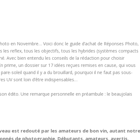
hoto en Novembre… Voici donc le guide d’achat de Réponses Photo,
s les reflex, tous les objectifs, tous les hybrides (systèmes compacts
hé. Avec bien entendu les conseils de la rédaction pour choisir
En prime, un dossier sur 17 idées reçues remises en cause, qui vous
are-soleil quand il y a du brouillard, pourquoi il ne faut pas sous-
res UV sont loin d’être indispensables…
t son édito. Une remarque personnelle en préambule : le beaujolais
veau est redouté par les amateurs de bon vin, autant notr
ionnés de photographie. Débutants, amateurs, avertis,