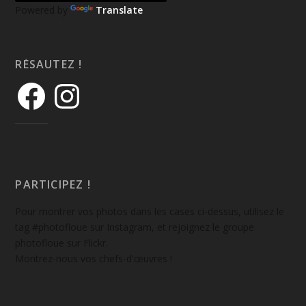
Powered by
Translate
RÉSAUTEZ !
PARTICIPEZ !
Pour montrer vos photos dans les cases ci-dessus, utilisez le
tag #photofloue sur Instagram, et rejoignez le groupe
photofloue sur Flickr.
Montrez-nous vos chefs-d'œuvres !