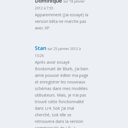
Dominique
sur 18 janvier
2012 à 7:55
Apparemment (j’ai essayé) la
version bêta ne marche pas
avec XP.
Stan
sur 25 janvier 2012 à
10:26
Après avoir essayé
Booksmart de Blurb, j’ai bien
aimé pouvoir éditer ma page
et enregistrer les nouveaux
schémas dans mes modèles
utilisateurs. Mais, je n’ai pas
trouvé cette fonctionnalité
dans Lr4. Soit j’ai mal
cherché, soit elle se
retrouvera dans la version
commerciale de LR ;-).