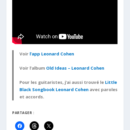
Voir
l’app Leonard Cohen
Voir l’album
Old Ideas – Leonard Cohen
Pour les guitaristes, j’ai aussi trouvé le
Little
Black Songbook Leonard Cohen
avec paroles
et accords.
PARTAGER :