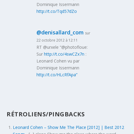
Dominique Issermann
http://t.co/Tqd57dZo
@denisallard_com
sur
22 octobre 2012 à 12:11
RT @urxele “@photofloue:
Sur
http://t.co/4swCZx7n
:
Leonard Cohen vu par
Dominique Issermann
http://t.co/HLcRfApa”
RÉTROLIENS/PINGBACKS
Leonard Cohen – Show Me The Place [2012] | Best 2012