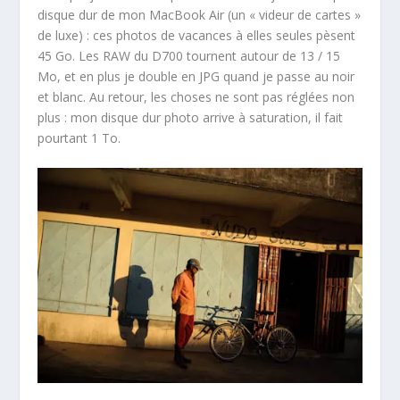
disque dur de mon MacBook Air (un « videur de cartes »
de luxe) : ces photos de vacances à elles seules pèsent
45 Go. Les RAW du D700 tournent autour de 13 / 15
Mo, et en plus je double en JPG quand je passe au noir
et blanc. Au retour, les choses ne sont pas réglées non
plus : mon disque dur photo arrive à saturation, il fait
pourtant 1 To.