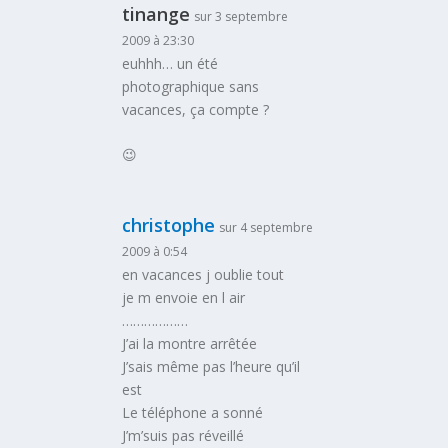
tinange
sur 3 septembre
2009 à 23:30
euhhh… un été
photographique sans
vacances, ça compte ?
😉
christophe
sur 4 septembre
2009 à 0:54
en vacances j oublie tout
je m envoie en l air
………………
J’ai la montre arrêtée
J’sais même pas l’heure qu’il
est
Le téléphone a sonné
J’m’suis pas réveillé