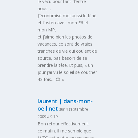
le vécu pour tant d’entre
nous…
J’économise moi aussi le Kiné
et l’ostéo avec mon F6 et
mon MP,
et j’aime bien les photos de
vacances, ce sont de vraies
tranches de vie qui coulent de
source, pas besoin de se
prendre la tête. Et puis, « un
jour j’ai vu le soleil se coucher
43 fois… 😉 «
laurent | dans-mon-
oeil.net
sur 4 septembre
2009 à 9:19
Bon retour effectivement…
ce matin, il me semble que
LVEG est partie en vacances