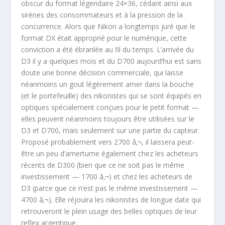
obscur du format légendaire 24×36, cédant ainsi aux
sirènes des consommateurs et à la pression de la
concurrence. Alors que Nikon a longtemps juré que le
format DX était approprié pour le numérique, cette
conviction a été ébranlée au fil du temps. L’arrivée du
D3 il y a quelques mois et du D700 aujourd’hui est sans
doute une bonne décision commerciale, qui laisse
néanmoins un gout légèrement amer dans la bouche
(et le portefeuille) des nikonistes qui se sont équipés en
optiques spécialement conçues pour le petit format —
elles peuvent néanmoins toujours être utilisées sur le
D3 et D700, mais seulement sur une partie du capteur.
Proposé probablement vers 2700 â‚¬, il laissera peut-
être un peu d’amertume également chez les acheteurs
récents de D300 (bien que ce ne soit pas le même
investissement — 1700 â‚¬) et chez les acheteurs de
D3 (parce que ce n’est pas le même investissement —
4700 â‚¬). Elle réjouira les nikonistes de longue date qui
retrouveront le plein usage des belles optiques de leur
reflex argentique.