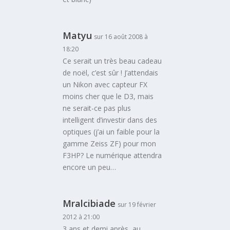
Matyu
sur 16 août 2008 à
18:20
Ce serait un très beau cadeau
de noël, c’est sûr ! J’attendais
un Nikon avec capteur FX
moins cher que le D3, mais
ne serait-ce pas plus
intelligent d’investir dans des
optiques (j’ai un faible pour la
gamme Zeiss ZF) pour mon
F3HP? Le numérique attendra
encore un peu…
Mralcibiade
sur 19 février
2012 à 21:00
3 ans et demi après, au