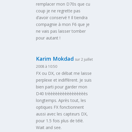
remplacer mon D70s que cu
coup je ne regrette pas
d’avoir conservé !! Il tiendra
compagnie à mon F6 que je
ne vais pas laisser tomber
pour autant !
Karim Mokdad
sur 2 juillet
2008 à 10:50
FX ou DX, ce débat me laisse
perplexe et indifférent. Je suis
bien parti pour garder mon
D40 trèèèèèèèèèèèèèèèès
longtemps. Après tout, les
optiques FX fonctionnent
aussi avec les capteurs DX,
pour 1.5 fois plus de télé.
Wait and see.