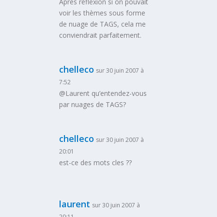
Après réflexion si on pouvait
voir le
s
thème
s
sous forme
de nuage de TAGS, cela me
conviendrait parfaitement.
chelleco
sur 30 juin 2007 à
7:52
@Laurent qu’entendez-vous
par nuages de TAGS?
chelleco
sur 30 juin 2007 à
20:01
est-ce des mots cles ??
laurent
sur 30 juin 2007 à
20:11