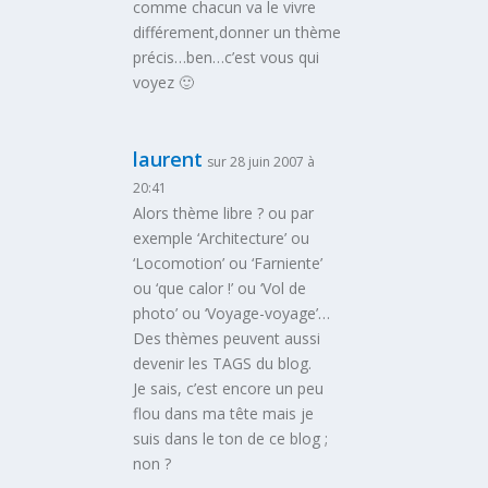
comme chacun va le vivre
différement,donner un thème
précis…ben…c’est vous qui
voyez 🙂
laurent
sur 28 juin 2007 à
20:41
Alors thème libre ? ou par
exemple ‘Architecture’ ou
‘Locomotion’ ou ‘Farniente’
ou ‘que calor !’ ou ‘Vol de
photo’ ou ‘Voyage-voyage’…
Des thèmes peuvent aussi
devenir les TAGS du blog.
Je sais, c’est encore un peu
flou
dans ma tête mais je
suis dans le ton de ce blog ;
non ?