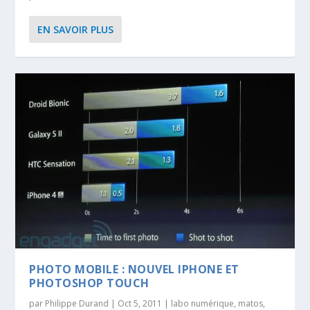
EN SAVOIR PLUS
PHOTO MOBILE : NOUVEL IPHONE ET
PHOTOSHOP TOUCH
par
Philippe Durand
|
Oct 5, 2011
|
labo numérique
,
matos
,