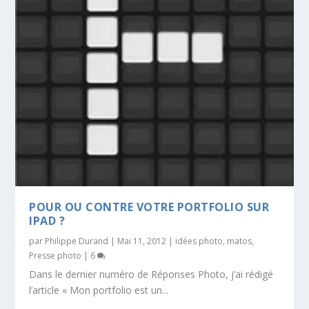
POUR OU CONTRE VOTRE PORTFOLIO SUR
IPAD ?
par
Philippe Durand
|
Mai 11, 2012
|
idées photo
,
matos
,
Presse photo
|
6
Dans le dernier numéro de Réponses Photo, j’ai rédigé
l’article « Mon portfolio est un...