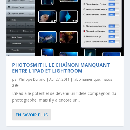
PHOTOSMITH, LE CHAÎNON MANQUANT
ENTRE L’IPAD ET LIGHTROOM
par
Philippe Durand
|
Avr 27, 2011
|
labo numérique
,
matos
|
2
L’iPad a le potentiel de devenir un fidèle compagnon du
photographe, mais il y a encore un...
EN SAVOIR PLUS