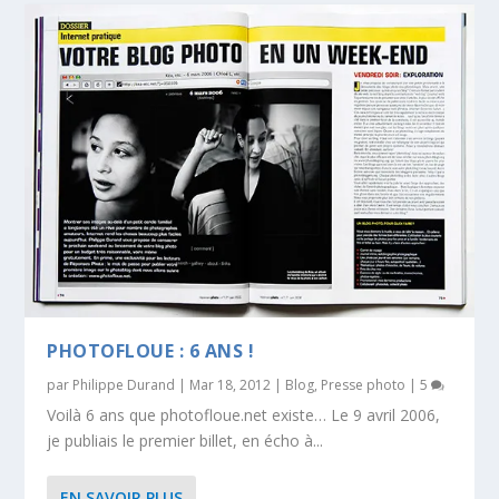
PHOTOFLOUE : 6 ANS !
par
Philippe Durand
|
Mar 18, 2012
|
Blog
,
Presse photo
|
5
Voilà 6 ans que photofloue.net existe… Le 9 avril 2006,
je publiais le premier billet, en écho à...
EN SAVOIR PLUS