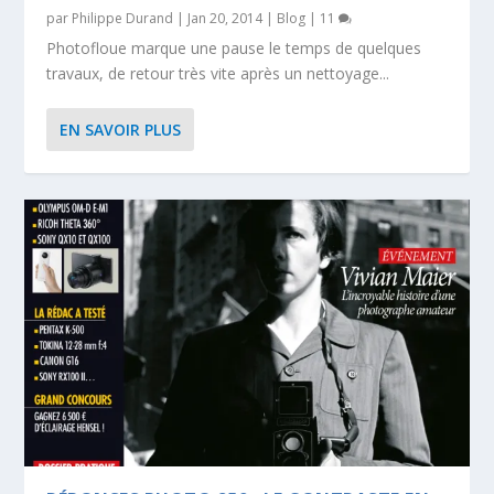
par
Philippe Durand
|
Jan 20, 2014
|
Blog
|
11
Photofloue marque une pause le temps de quelques
travaux, de retour très vite après un nettoyage...
EN SAVOIR PLUS