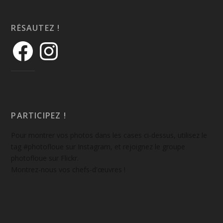
RÉSAUTEZ !
PARTICIPEZ !
Pour montrer vos photos dans les cases ci-dessus, utilisez le
tag #photofloue sur Instagram, et rejoignez le groupe
photofloue sur Flickr.
Montrez-nous vos chefs-d'œuvres !