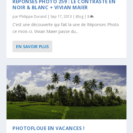
RÉPONSES PHOTO 259 : LE CONTRASTE EN
NOIR & BLANC + VIVIAN MAIER
par
Philippe Durand
|
Sep 17, 2013
|
Blog
|
8
C’est une découverte qui fait la une de Réponses Photo
ce mois-ci. Vivian Maier passe du...
EN SAVOIR PLUS
PHOTOFLOUE EN VACANCES !