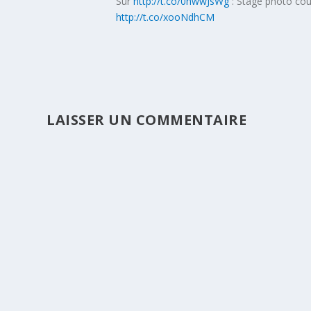
Sur
http://t.co/0hwwJsWg
: Stage photo cou
http://t.co/xooNdhCM
LAISSER UN COMMENTAIRE