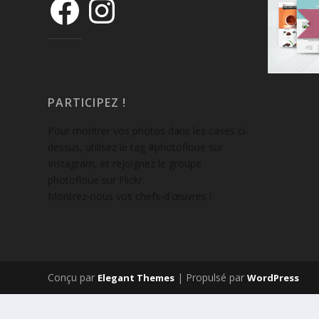
PARTICIPEZ !
Pour montrer vos photos dans les cases ci-
dessus, utilisez le tag #photofloue sur
Instagram, et rejoignez le groupe
photofloue sur Flickr.
Montrez-nous vos chefs-d'œuvres !
Conçu par
| Propulsé par
Elegant Themes
WordPress