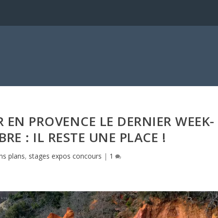
 EN PROVENCE LE DERNIER WEEK-
RE : IL RESTE UNE PLACE !
ns plans
,
stages expos concours
|
1