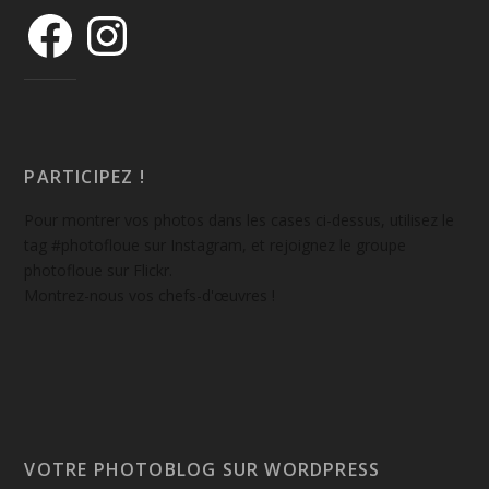
PARTICIPEZ !
Pour montrer vos photos dans les cases ci-dessus, utilisez le
tag #photofloue sur Instagram, et rejoignez le groupe
photofloue sur Flickr.
Montrez-nous vos chefs-d'œuvres !
VOTRE PHOTOBLOG SUR WORDPRESS