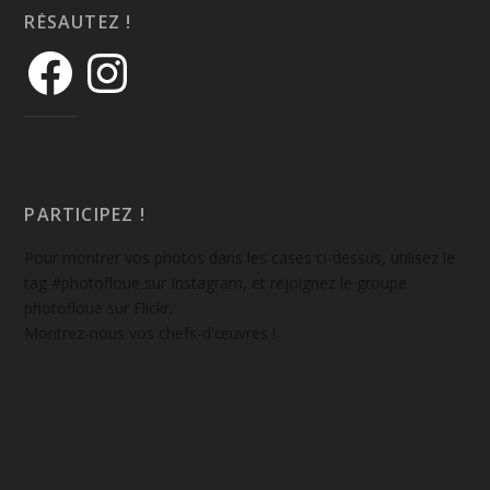
RÉSAUTEZ !
PARTICIPEZ !
Pour montrer vos photos dans les cases ci-dessus, utilisez le
tag #photofloue sur Instagram, et rejoignez le groupe
photofloue sur Flickr.
Montrez-nous vos chefs-d'œuvres !