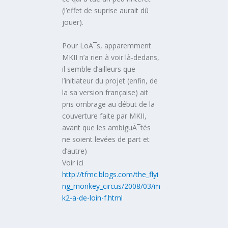
(l’effet de suprise aurait dû
jouer).
Pour LoÃ¯s, apparemment
MKII n’a rien à voir là-dedans,
il semble d’ailleurs que
l’initiateur du projet (enfin, de
la sa version française) ait
pris ombrage au début de la
couverture faite par MKII,
avant que les ambiguÃ¯tés
ne soient levées de part et
d’autre)
Voir ici
http://tfmc.blogs.com/the_flyi
ng_monkey_circus/2008/03/m
k2-a-de-loin-f.html