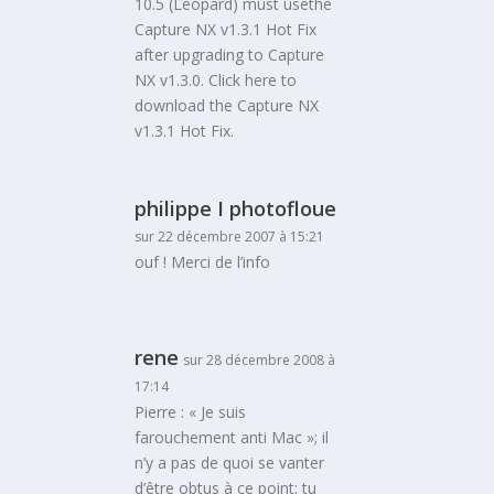
10.5 (Leopard) must usethe
Capture NX v1.3.1 Hot Fix
after upgrading to Capture
NX v1.3.0. Click here to
download the Capture NX
v1.3.1 Hot Fix.
philippe I photofloue
sur 22 décembre 2007 à 15:21
ouf ! Merci de l’info
rene
sur 28 décembre 2008 à
17:14
Pierre : « Je suis
farouchement anti Mac »; il
n’y a pas de quoi se vanter
d’être obtus à ce point; tu