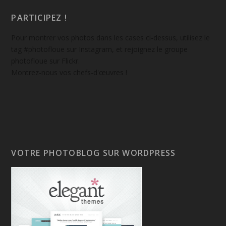
PARTICIPEZ !
Pour montrer vos photos dans les cases ci-dessus, utilisez le
tag #photofloue sur Instagram, et rejoignez le groupe
photofloue sur Flickr.
Montrez-nous vos chefs-d'œuvres !
VOTRE PHOTOBLOG SUR WORDPRESS