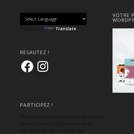
VOTRE 
WORDPR
Powered by
Translate
RÉSAUTEZ !
PARTICIPEZ !
Pour montrer vos photos dans les cases ci-
dessus, utilisez le tag #photofloue sur
Instagram, et rejoignez le groupe