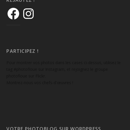
RÉSAUTEZ !
PARTICIPEZ !
Pour montrer vos photos dans les cases ci-dessus, utilisez le
tag #photofloue sur Instagram, et rejoignez le groupe
photofloue sur Flickr.
Montrez-nous vos chefs-d'œuvres !
VOTRE PHOTOBLOG SUR WORDPRESS