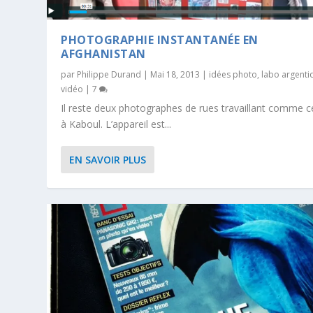
PHOTOGRAPHIE INSTANTANÉE EN
AFGHANISTAN
par
Philippe Durand
|
Mai 18, 2013
|
idées photo
,
labo argenti
vidéo
|
7
Il reste deux photographes de rues travaillant comme ce
à Kaboul. L’appareil est...
EN SAVOIR PLUS