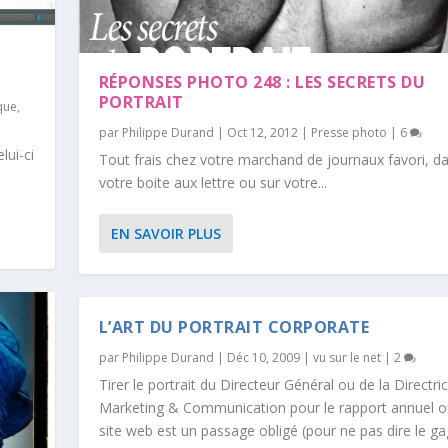
RÉPONSES PHOTO 248 : LES SECRETS DU
PORTRAIT
que
,
par
Philippe Durand
|
Oct 12, 2012
|
Presse photo
|
6
lui-ci
Tout frais chez votre marchand de journaux favori, d
votre boite aux lettre ou sur votre...
EN SAVOIR PLUS
L’ART DU PORTRAIT CORPORATE
par
Philippe Durand
|
Déc 10, 2009
|
vu sur le net
|
2
Tirer le portrait du Directeur Général ou de la Directri
Marketing & Communication pour le rapport annuel o
site web est un passage obligé (pour ne pas dire le g