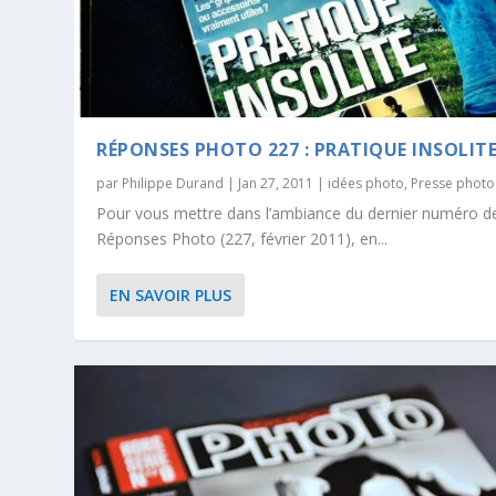
RÉPONSES PHOTO 227 : PRATIQUE INSOLIT
par
Philippe Durand
|
Jan 27, 2011
|
idées photo
,
Presse photo
Pour vous mettre dans l’ambiance du dernier numéro d
Réponses Photo (227, février 2011), en...
EN SAVOIR PLUS