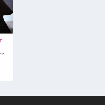
IT
est