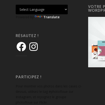
VOTRE 
WORDPR
Powered by
Translate
RÉSAUTEZ !
PARTICIPEZ !
Pour montrer vos photos dans les cases ci-
dessus, utilisez le tag #photofloue sur
Instagram, et rejoignez le groupe
photofloue sur Flickr.