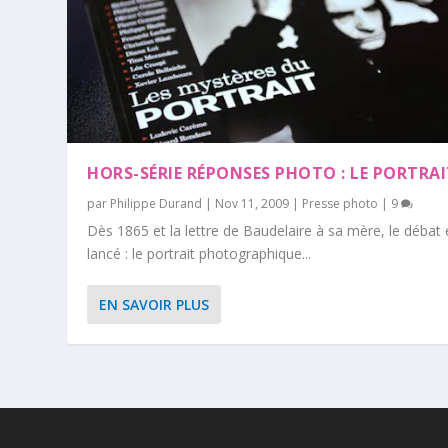
HORS-SÉRIE RÉPONSES PHOTO : LE PORTRA
par
Philippe Durand
|
Nov 11, 2009
|
Presse photo
|
9
Dès 1865 et la lettre de Baudelaire à sa mère, le débat 
lancé : le portrait photographique...
EN SAVOIR PLUS