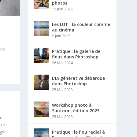
photos
15 Juin 2025
Les LUT : la couleur comme
au cinéma
9 Juin 2025
ans
Pratique : la galerie de
flous dans Photoshop
26 Mai 2024
L’IA générative débarque
dans Photoshop
25 Mai 2023
Workshop photo à
Santorin, édition 2023
25 Mai 2023
ce
u le
agne-
Pratique : le flou radial à