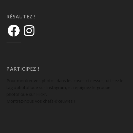
RÉSAUTEZ !
PARTICIPEZ !
Pour montrer vos photos dans les cases ci-dessus, utilisez le
tag #photofloue sur Instagram, et rejoignez le groupe
photofloue sur Flickr.
Montrez-nous vos chefs-d'œuvres !