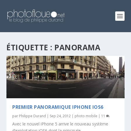
ÉTIQUETTE :
PANORAMA
PREMIER PANORAMIQUE IPHONE IOS6
par
Philippe Durand
|
Sep 24, 2012
|
photo mobile
|
11
Avec le nouvel iPhone 5 arrive le nouveau système
d’exploitation iOS6 dont la principale...