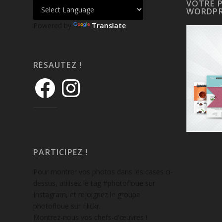
VOTRE 
WORDPR
Powered by
Translate
RÉSAUTEZ !
PARTICIPEZ !
Pour montrer vos photos dans les cases ci-
dessus, utilisez le tag #photofloue sur
Instagram, et rejoignez le groupe
photofloue sur Flickr.
Montrez-nous vos chefs-d'œuvres !