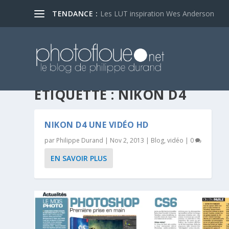
TENDANCE :
Les LUT inspiration Wes Anderson
ÉTIQUETTE :
NIKON D4
NIKON D4 UNE VIDÉO HD
par
Philippe Durand
|
Nov 2, 2013
|
Blog
,
vidéo
|
0
EN SAVOIR PLUS