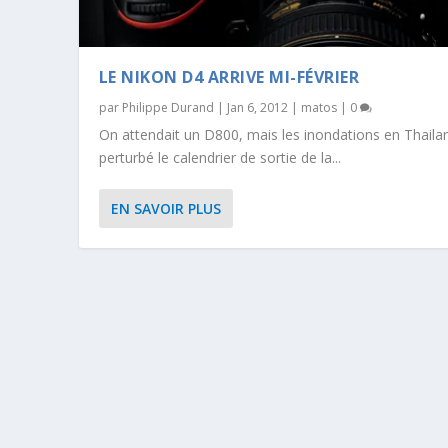
LE NIKON D4 ARRIVE MI-FÉVRIER
par
Philippe Durand
|
Jan 6, 2012
|
matos
|
0
On attendait un D800, mais les inondations en Thaila
perturbé le calendrier de sortie de la...
EN SAVOIR PLUS