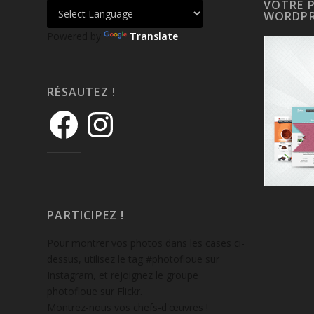
VOTRE 
WORDPR
Powered by
Translate
RÉSAUTEZ !
PARTICIPEZ !
Pour montrer vos photos dans les cases ci-
dessus, utilisez le tag #photofloue sur
Instagram, et rejoignez le groupe
photofloue sur Flickr.
Montrez-nous vos chefs-d'œuvres !