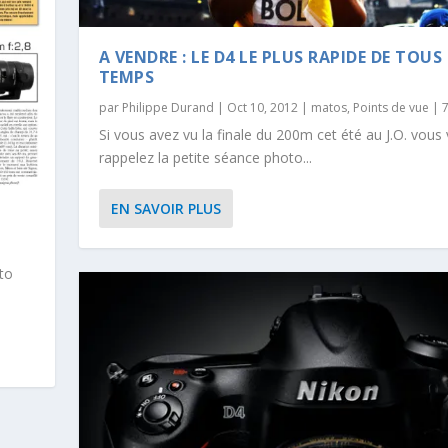
A VENDRE : LE D4 LE PLUS RAPIDE DE TOUS
TEMPS
par
Philippe Durand
|
Oct 10, 2012
|
matos
,
Points de vue
|
Si vous avez vu la finale du 200m cet été au J.O. vous
rappelez la petite séance photo...
EN SAVOIR PLUS
to