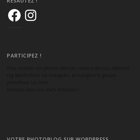
RÉSAUTEZ !
PARTICIPEZ !
Pour montrer vos photos dans les cases ci-dessus, utilisez le
tag #photofloue sur Instagram, et rejoignez le groupe
photofloue sur Flickr.
Montrez-nous vos chefs-d'œuvres !
VOTRE PHOTOBLOG SUR WORDPRESS