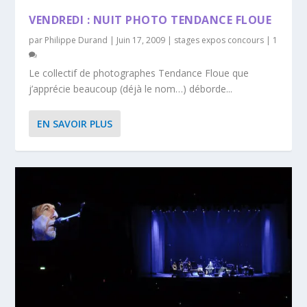
VENDREDI : NUIT PHOTO TENDANCE FLOUE
par
Philippe Durand
|
Juin 17, 2009
|
stages expos concours
|
1
Le collectif de photographes Tendance Floue que
j’apprécie beaucoup (déjà le nom…) déborde...
EN SAVOIR PLUS