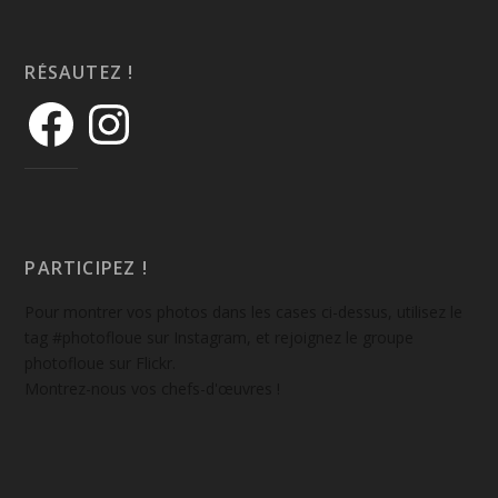
RÉSAUTEZ !
PARTICIPEZ !
Pour montrer vos photos dans les cases ci-dessus, utilisez le
tag #photofloue sur Instagram, et rejoignez le groupe
photofloue sur Flickr.
Montrez-nous vos chefs-d'œuvres !