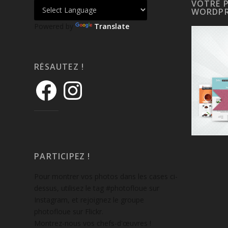
VOTRE 
WORDPR
Powered by
Translate
RÉSAUTEZ !
PARTICIPEZ !
Pour montrer vos photos dans les cases ci-
dessus, utilisez le tag #photofloue sur
Instagram, et rejoignez le groupe
photofloue sur Flickr.
Montrez-nous vos chefs-d'œuvres !