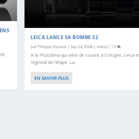
ENS
LEICA LANCE SA BOMBE S2
par
Philippe Durand
|
Sep 24, 2008
|
matos
|
13
tit
A la Photokina qui vient de s’ouvrir à Cologne, Leica es
régional de l’étape. La...
EN SAVOIR PLUS