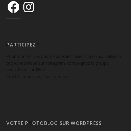
PARTICIPEZ !
Pour montrer vos photos dans les cases ci-dessus, utilisez le
tag #photofloue sur Instagram, et rejoignez le groupe
photofloue sur Flickr.
Montrez-nous vos chefs-d'œuvres !
VOTRE PHOTOBLOG SUR WORDPRESS