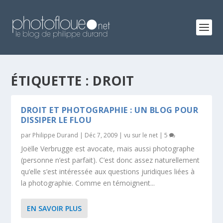
ÉTIQUETTE :
DROIT
DROIT ET PHOTOGRAPHIE : UN BLOG POUR
DISSIPER LE FLOU
par
Philippe Durand
|
Déc 7, 2009
|
vu sur le net
|
5
Joëlle Verbrugge est avocate, mais aussi photographe
(personne n’est parfait). C’est donc assez naturellement
qu’elle s’est intéressée aux questions juridiques liées à
la photographie. Comme en témoignent...
EN SAVOIR PLUS