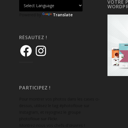
VOTRE 
WORDPR
Powered by
Translate
RÉSAUTEZ !
PARTICIPEZ !
Pour montrer vos photos dans les cases ci-
dessus, utilisez le tag #photofloue sur
Instagram, et rejoignez le groupe
photofloue sur Flickr.
Montrez-nous vos chefs-d'œuvres !