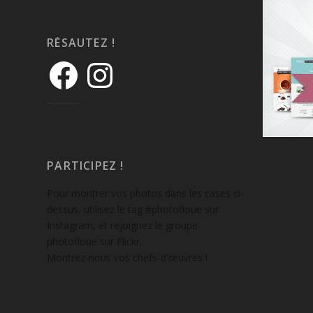
RÉSAUTEZ !
PARTICIPEZ !
Pour montrer vos photos dans les cases ci-
dessus, utilisez le tag #photofloue sur
Instagram, et rejoignez le groupe
photofloue sur Flickr.
Montrez-nous vos chefs-d'œuvres !