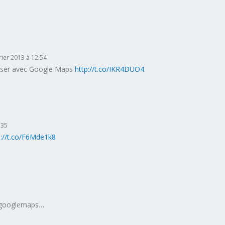
rier 2013 à 12:54
ser avec Google Maps
http://t.co/IKR4DUO4
:35
p://t.co/F6Mde1k8
r googlemaps…