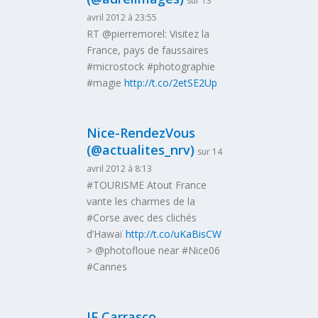
sur 13
avril 2012 à 23:55
RT @pierremorel: Visitez la
France, pays de faussaires
#microstock #photographie
#magie
http://t.co/2etSE2Up
Nice-RendezVous
(@actualites_nrv)
sur 14
avril 2012 à 8:13
#TOURISME Atout France
vante les charmes de la
#Corse avec des clichés
d’Hawaï
http://t.co/uKaBisCW
> @photofloue near #Nice06
#Cannes
JF Carrasco