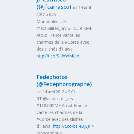
(@jfcarrasco)
sur 14 avril
2012 à 8:55
Monoï bleu… RT
@actualites_nrv #TOURISME
Atout France vante les
charmes de la #Corse avec
des clichés d’Hawaï
http://t.co/SIdnWMLm
Fedephotos
(@Fedephotographe)
sur 14 avril 2012 à 9:01
RT @actualites_nrv:
#TOURISME Atout France
vante les charmes de la
#Corse avec des clichés
d’Hawaï
http://t.co/bH4BjSJr
>
@photofloue