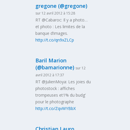
gregone (@gregone)
sur 12 avril 2012 à 15:28
RT @Cabaroc: Il y a photo…
et photo : Les limites de la
banque d’images.
http://t.co/qn9xZLCp
Baril Marion
(@bamarionne)
sur 12
avril 2012 à 17:37
RT @JulienMoya: Les joies du
photostock : affiches
trompeuses et1% du budg’
pour le photographe
http://t.co/ZqvWYBbX
Christian Lauro