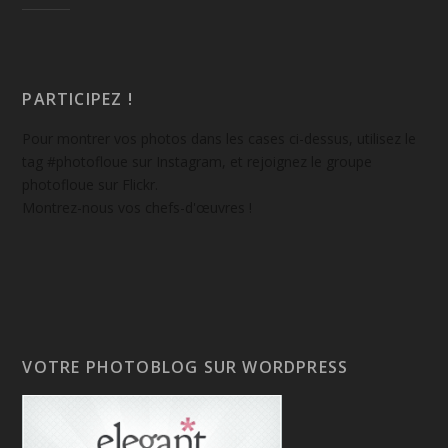
PARTICIPEZ !
Pour montrer vos photos dans les cases ci-dessus, utilisez le
tag #photofloue sur Instagram, et rejoignez le groupe
photofloue sur Flickr.
Montrez-nous vos chefs-d'œuvres !
VOTRE PHOTOBLOG SUR WORDPRESS