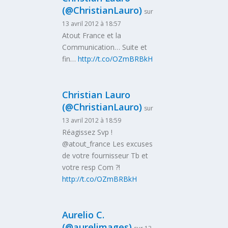
(@ChristianLauro)
sur
13 avril 2012 à 18:57
Atout France et la
Communication… Suite et
fin…
http://t.co/OZmBRBkH
Christian Lauro
(@ChristianLauro)
sur
13 avril 2012 à 18:59
Réagissez Svp !
@atout_france Les excuses
de votre fournisseur Tb et
votre resp Com ?!
http://t.co/OZmBRBkH
Aurelio C.
(@aurelimages)