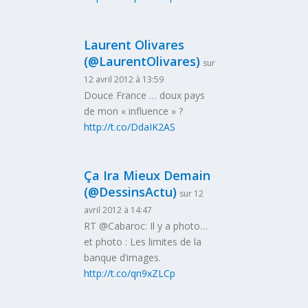
Laurent Olivares
(@LaurentOlivares)
sur
12 avril 2012 à 13:59
Douce France … doux pays
de mon « influence » ?
http://t.co/DdaIK2AS
Ça Ira Mieux Demain
(@DessinsActu)
sur 12
avril 2012 à 14:47
RT @Cabaroc: Il y a photo…
et photo : Les limites de la
banque d’images.
http://t.co/qn9xZLCp