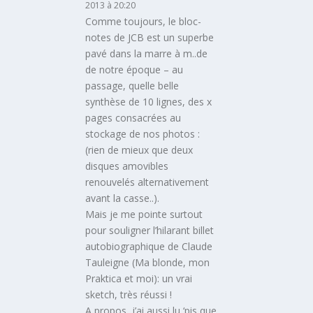
2013 à 20:20
Comme toujours, le bloc-
notes de JCB est un superbe
pavé dans la marre à m..de
de notre époque – au
passage, quelle belle
synthèse de 10 lignes, des x
pages consacrées au
stockage de nos photos :
(rien de mieux que deux
disques amovibles
renouvelés alternativement
avant la casse..).
Mais je me pointe surtout
pour souligner l’hilarant billet
autobiographique de Claude
Tauleigne (Ma blonde, mon
Praktica et moi): un vrai
sketch, très réussi !
A propos, j’ai aussi lu ‘pis que