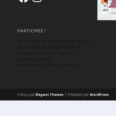
PARTICIPEZ !
Pour montrer vos photos dans les cases ci-
dessus, utilisez le tag #photofloue sur
Instagram, et rejoignez le groupe
photofloue sur Flickr.
Montrez-nous vos chefs-d'œuvres !
Conçu par
| Propulsé par
Elegant Themes
WordPress