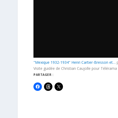
"Mexique 1932-1934" Henri Cartier-Bresson et…
Visite guidée de Christian Caujolle pour Télérama
PARTAGER :