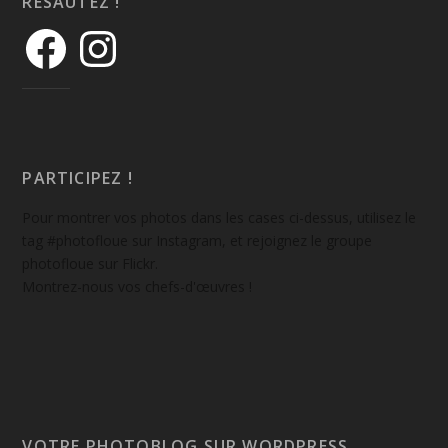
RÉSAUTEZ !
PARTICIPEZ !
Pour montrer vos photos dans les cases ci-dessus, utilisez le
tag #photofloue sur Instagram, et rejoignez le groupe
photofloue sur Flickr.
Montrez-nous vos chefs-d'œuvres !
VOTRE PHOTOBLOG SUR WORDPRESS