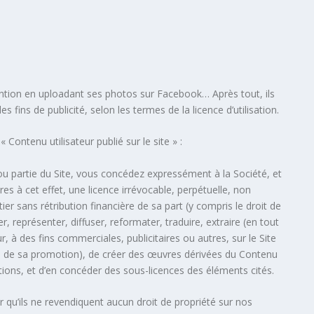
tention en uploadant ses photos sur Facebook… Après tout, ils
s fins de publicité, selon les termes de la licence d’utilisation.
« Contenu utilisateur publié sur le site » :
 ou partie du Site, vous concédez expressément à la Société, et
res à cet effet, une licence irrévocable, perpétuelle, non
ier sans rétribution financière de sa part (y compris le droit de
er, représenter, diffuser, reformater, traduire, extraire (en tout
ur, à des fins commerciales, publicitaires ou autres, sur le Site
dre de sa promotion), de créer des œuvres dérivées du Contenu
éations, et d’en concéder des sous-licences des éléments cités.
 qu’ils ne revendiquent aucun droit de propriété sur nos