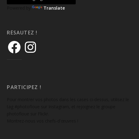
Powered by
Translate
RÉSAUTEZ !
PARTICIPEZ !
Pour montrer vos photos dans les cases ci-dessus, utilisez le
tag #photofloue sur Instagram, et rejoignez le groupe
photofloue sur Flickr.
Montrez-nous vos chefs-d'œuvres !