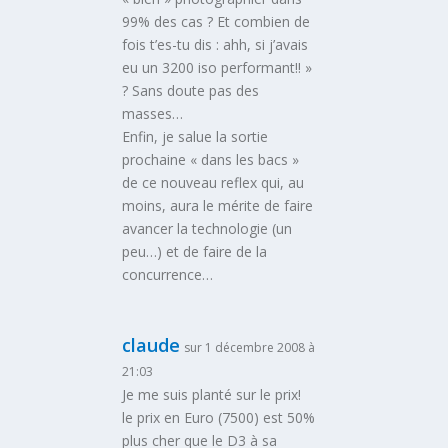
99% des cas ? Et combien de
fois t’es-tu dis : ahh, si j’avais
eu un 3200 iso performant!! »
? Sans doute pas des
masses…
Enfin, je salue la sortie
prochaine « dans les bacs »
de ce nouveau reflex qui, au
moins, aura le mérite de faire
avancer la technologie (un
peu…) et de faire de la
concurrence…
claude
sur 1 décembre 2008 à
21:03
Je me suis planté sur le prix!
le prix en Euro (7500) est 50%
plus cher que le D3 à sa