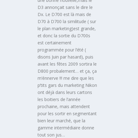
une bonne nouvelle,mais le
D3 annonçait sans le dire le
Dx. Le D700 est là mais de
D70 à D700 la similitude ( sur
le plan marketing)est grande,
et donc la sortie du D700s
est certainement
programmée pour l’été (
disons Juin par hasard), puis
avant les fêtes 2009 sortira le
D800 probalement… et ça, ça
m’énnerve !!! me dire que les
p’tits gars du marketing Nikon
ont déjà dans leurs cartons
les boitiers de l’année
prochaine, mais attendent
pour les sortir en segmentant
bien leur marché, que la
gamme intermédiaire donne
tout son jus…