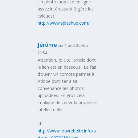
Un photoshop-like en ligne
assez intéressant (il gère les
calques) :
http://www.splashup.com/
Jérôme
sur 1 avril 2008 à
21:54
Attention, je cite l’article dont
le lien est en dessous : Le fait
d’ouvrir un compte permet à
Adobe d’utiliser à sa
convenance les photos
uploadées. En gros cela
implique de céder la propriété
intellectuelle.
cf :
http://www.louvreboite.info/a
rticle-18272258.html