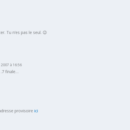
. Tu n’es pas le seul. 😉
 2007 à 16:56
1.7 finale…
e adresse provisoire
ici