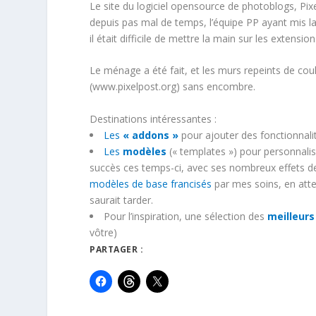
Le site du logiciel opensource de photoblogs, P
depuis pas mal de temps, l’équipe PP ayant mis la 
il était difficile de mettre la main sur les extens
Le ménage a été fait, et les murs repeints de co
(www.pixelpost.org) sans encombre.
Destinations intéressantes :
Les
« addons »
pour ajouter des fonctionnali
Les
modèles
(« templates ») pour personnali
succès ces temps-ci, avec ses nombreux effets de g
modèles de base francisés
par mes soins, en atte
saurait tarder.
Pour l’inspiration, une sélection des
meilleur
vôtre)
PARTAGER :