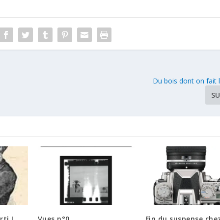
Du bois dont on fait
SU
rti !
Vues n°0
Fin du suspense che