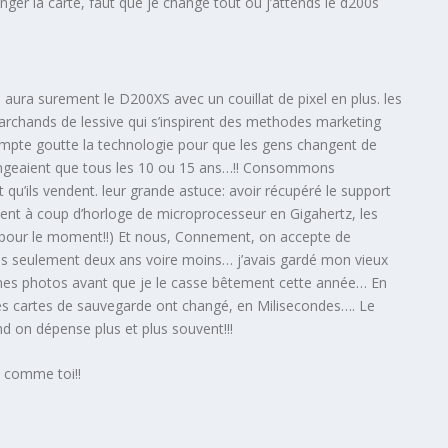
ger la carte, faut que je change tout ou j’attends le d200s
a aura surement le D200XS avec un couillat de pixel en plus. les
rchands de lessive qui s’inspirent des methodes marketing
compte goutte la technologie pour que les gens changent de
changeaient que tous les 10 ou 15 ans…!! Consommons
u’ils vendent. leur grande astuce: avoir récupéré le support
ndent à coup d’horloge de microprocesseur en Gigahertz, les
( pour le moment!!) Et nous, Connement, on accepte de
s seulement deux ans voire moins… j’avais gardé mon vieux
bonnes photos avant que je le casse bêtement cette année… En
es cartes de sauvegarde ont changé, en Milisecondes…. Le
 on dépense plus et plus souvent!!!
ns comme toi!!