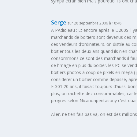
sympa ecran bien mais pourquoi ils ont chan
Serge
sur 28 septembre 2006 à 18:48
A PAdioleau : Et encore aprés le D200S il y
marchands de boitiers sont devenus des ma
des vendeurs d’ordinateurs. on distile au 
boitier tous les deux ans quand ils n’en 
consommons ce sont des marchands il faut q
de l’image en plus du boitier. les PC se ve
boitiers photos à coup de pixels en mega 
considérer un boitier comme dépassé, aprè
F-301 20 ans, il faisait toujours d’aussi 
plus, on rachette dez consommables, car l
progrès selon Nicanonpentasony c’est quand
Aller, ne t’en fais pas va, on est des millio