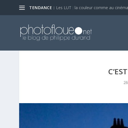
TENDANCE :
Les LUT : la couleur comme au ciném
C’EST
26